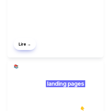
5 steps pour se lancer rapidement. 
Lire →
📚 Guides
7 types de
 landing pages 
pour le Ecommerce 
Voici les 7 types de Landing pages qui 
génèrent le plus de conversions 👇