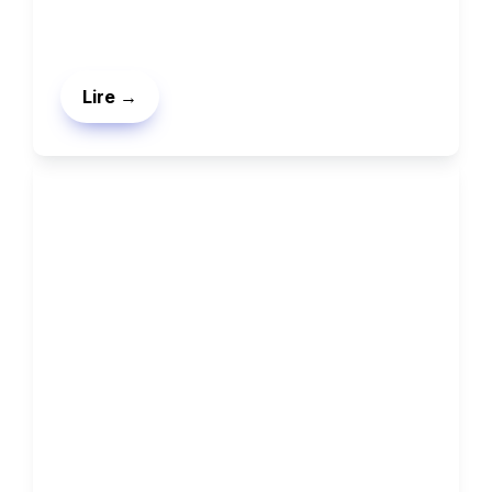
Lire →
Expérimentations
Coming soon
Je travaille fort pour documenter tout ce 
que je fais. Abonne-toi à ma newsletter 
pour recevoir la prochaine expérientation.