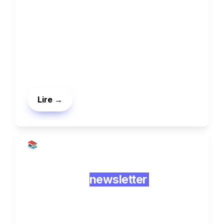
Le whitelisting consiste à diffuser des 
publicités à partir des pages Facebook et 
Instagram d'un créateur, ou à partir de 
celles d'un éditeur.
Lire →
📚 Guides
Lancer une 
newsletter 
pour 
payer vos clients moins cher 