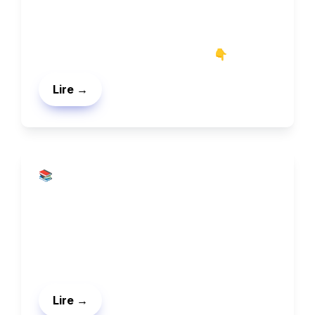
le e-commerce 
Voici les 7 types de Landing pages qui 
génèrent le plus de conversions 👇
Lire →
📚 Guides
Le whitelisting pour publicité 
Facebook Ads
Le hack pour baisser ses coûts 
d'acquisition.
Lire →