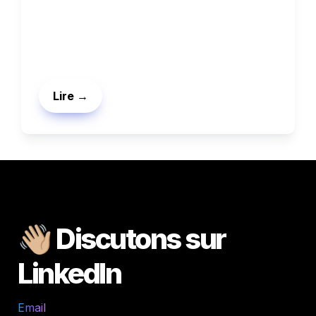
Lire →
👋🏼 
Discutons 
sur
LinkedIn
Email