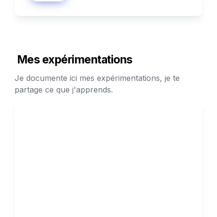
 Mes expérimentations
Je documente ici mes expérimentations, je te 
partage ce que j'apprends.
Expérimentations
36 hooks pour tes créas 
facebook - tiktok ads 
Avoir un bon hook est crucial pour une 
publicité performante, en voici 36  qui 
pourront t'aider.