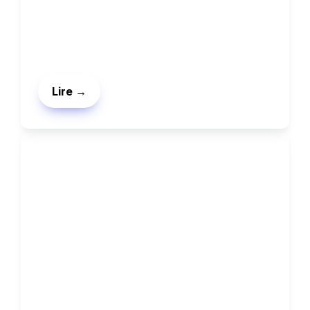
Lire →
Expérimentations
Trouver les bons messages  
pour ses créas social ads.
Voici une façon simple pour trouver les 
bons messages en moins d’1 semaine.