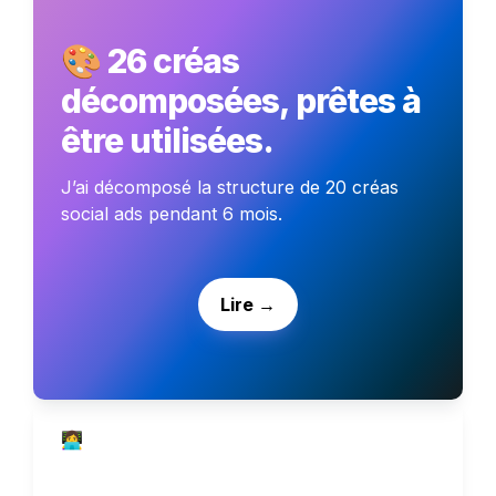
🎨 26 créas 
décomposées, prêtes à 
être utilisées. 
J’ai décomposé la structure de 20 créas 
social ads pendant 6 mois.
Lire →
👩‍💻 
Guides
7 types de landing pages pour 